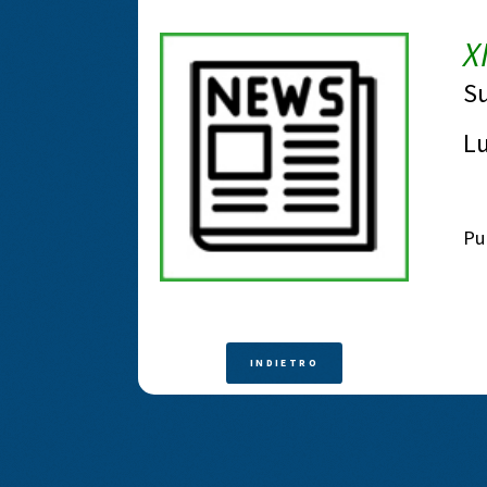
X
Su
L
Pu
INDIETRO