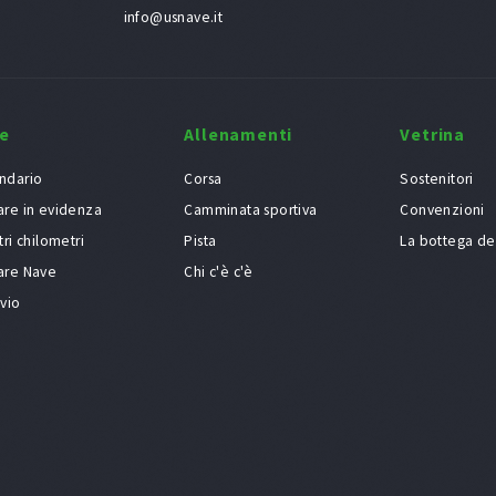
info@usnave.it
e
Allenamenti
Vetrina
ndario
Corsa
Sostenitori
are in evidenza
Camminata sportiva
Convenzioni
tri chilometri
Pista
La bottega de
are Nave
Chi c'è c'è
ivio