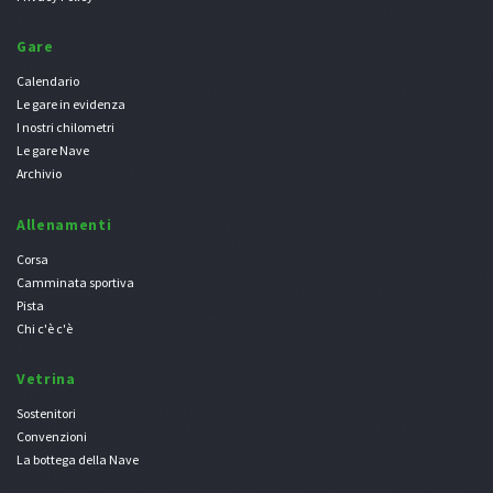
Gare
Calendario
Le gare in evidenza
I nostri chilometri
Le gare Nave
Archivio
Allenamenti
Corsa
Camminata sportiva
Pista
Chi c'è c'è
Vetrina
Sostenitori
Convenzioni
La bottega della Nave