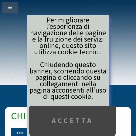
Per migliorare
l’esperienza di
navigazione delle pagine
e la fruizione dei servizi
online, questo sito
utilizza cookie tecnici.
Chiudendo questo
banner, scorrendo questa
pagina o cliccando su
ALLENAMENTI
collegamenti nella
pagina acconsenti all’uso
di questi cookie.
CHI C'E' C'E'
2026
2025
2024
2023