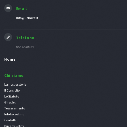
Email
info@usnave.it
Telefono
055 6530284
Home
Chi siamo
La nostra storia
Il Consiglio
Lo Statuto
Gli atleti
Tesseramento
Info borsellino
Contatti
Privacy Policy